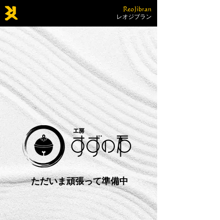
ReoJibran
レオジブラン
​ただいま頑張って準備中